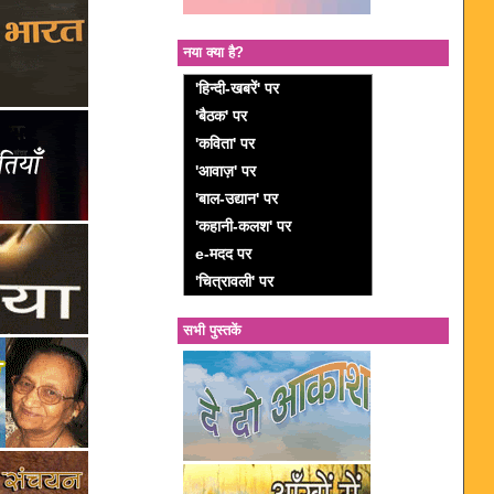
नया क्या है?
'हिन्दी-खबरें' पर
'बैठक' पर
'कविता' पर
'आवाज़' पर
'बाल-उद्यान' पर
'कहानी-कलश' पर
e-मदद पर
'चित्रावली' पर
सभी पुस्तकें