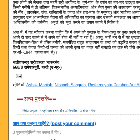
कुछ लोगों को लेखक द्वारा महर्षि श्री अरविन्द के ‘पूर्ण-योग’ के दर्शन को बार-बार उदधृ
किसी मनीषी ने तो अतिमन, विकसनशील अध्यात्मिकता, और चैत्य पुरूष की अवधारणा प्रस्तुत
की नींव ( तारकोल, खेत, खलिहानों के जगत और हाड़-मांस के मनुष्यद्) और ‘सर्वोच्च अध्यात
तदनुसार उस आध्याम्तिक चेतना की अभिव्यक्ति का प्रयास और उसकी सफलता का आश्वासन
‘अनिर्वचनीय’ को ‘वर्चनीय’ ‘अमूर्त’ को ‘मूर्त’ करने का उपाय बताने में निहित है।
अन्त में, मैं यह स्वीकार करना चाहूँगा कि मैं अपने को पुस्तक के विषय-वस्तु पर कुछ कहन
अपने दो शब्द कहने से मैं अपने को रोक भी नहीं पा रहा हूँ। अस्तु, भारी मन से मैं यह धृष्ट
विश्वविद्यालय-शिक्षा से वंचित मनीषी, महापंडित राहुल सांकृत्यान के शब्दों को उद्धरित करत
हिन्दी तथा केवल हिन्दी-दाँ जनता को अपनी कृपा का पात्र नहीं समझते तब तक मेरे जैसे अन
प्र॰सं॰-1944 ‘प्रक्कथन’ से)।
सतीशचन्द्र श्रीवास्तव ‘सफरचंद’
668/8 रामेश्वरपुरी, बस्ती (उ॰प्र॰)
श्रेणियाँ:
Ashok Manish
,
Nibandh Sangrah
,
Rashtreeyata Darshan Aur A
==अन्य पुस्तकें==
निबंध संग्रह - राष्ट्रीयता दर्शन और अभिव्यक्ति - अशोक मनीष
आप क्या कहना चाहेंगे? (post your comment)
3 पुस्तकप्रेमियों का कहना है कि :