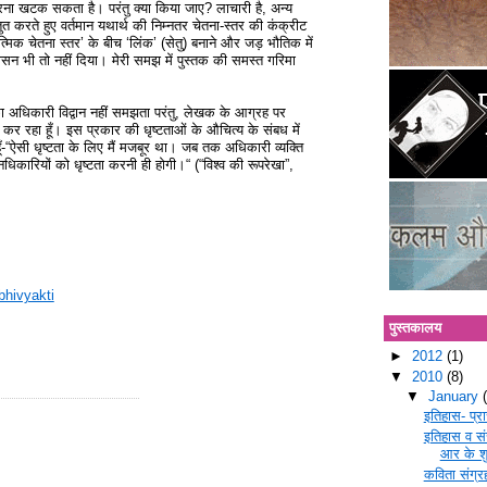
त करना खटक सकता है। परंतु क्या किया जाए? लाचारी है, अन्य
 करते हुए वर्तमान यथार्थ की निम्नतर चेतना-स्तर की कंक्रीट
्मिक चेतना स्तर’ के बीच ‘लिंक’ (सेतु) बनाने और जड़ भौतिक में
 भी तो नहीं दिया। मेरी समझ में पुस्तक की समस्त गरिमा
े का अधिकारी विद्वान नहीं समझता परंतु, लेखक के आग्रह पर
ता कर रहा हूँ। इस प्रकार की धृष्टताओं के औचित्य के संबध में
ा हूँ-“ऐसी धृष्टता के लिए मैं मजबूर था। जब तक अधिकारी व्यक्ति
धिकारियों को धृष्टता करनी ही होगी।“ (“विश्व की रूपरेखा”,
bhivyakti
पुस्तकालय
►
2012
(1)
▼
2010
(8)
▼
January
इतिहास- प्र
इतिहास व सं
आर के शु
कविता संग्रह