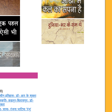
(8)
ाचीन इतिहासः डॉ॰ आर के शुक्ला
स्कृति- कहलूर-बिलासपुरः डॉ॰
क्ला
- साया- रंजना भाटिया 'रंजू'