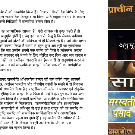
क्तियों को आकर्षित किया है। ‘राष्ट्र’, किसी देश विशेष के लिए
न्तन धारा राजनीतिक हिन्दूवाद या किसी अति भावुक उदगार के कारण
निहितार्थ में वास्तविक राष्ट्र होता है।
कि वह आध्यात्मिक साधक हैं। ऐसे साधक जो कुछ कहते हैं तो
ष अनुभूति होती है। यह इसी बात से सिद्ध है कि लेखक कतिपय
भवों को बाँटने की सदिच्छा से ही लिखते रहे हैं। धर्म और दर्शन
षण स्वरुप लिखा है उसमें से बहुत कुछ अब श्री वह एकान्तिक
 तक कि जब उन्होंने अपनी एक रचना को जिसे वे ‘संकलन’ कहना
रदेश सरकार को भेजने के लिए प्रेरित कर दिया और जब शासन ने
रे नहीं, वरन् स्वीकृत धनराशि का ईमानदारी से सदुपयोग करने के
क मन की आध्यात्मिक यात्रा’ अनेक साधकों की मार्गदर्शिका
ध्यवसाय।
द राजनीति अभिप्रेरित राष्ट्र की बात करेंगे परंतु आश्चर्य
राख, असंख्य भारतीय और योरोपीय दर्शनों के मलबे में से निकाल
ें स्थापित किया है। राष्ट्रीयता की वर्तमान अस्पष्ट एवं संकुचित
िक यात्रा के परिपेक्ष्य में उन्होंने प्रस्तुत करने का यत्न
्रयास किया है। उसकी दार्शनिक, आध्यात्मिक और मनोवैज्ञानिक
त्र के रणांगण से निकलकर, परामनोवैज्ञानिक और आध्यात्मिक
ट भग्नावशेषों से अभिभूत हो उठ है तथा राष्ट्र को वह समष्ठि के
 दृष्टि समष्टि की सामाजिक मनोवैज्ञानिक और आध्यात्मिक
का केवल पहला पग होता है’। वह व्यक्ति और समिष्ट में बिना
में आता है कि लेखक ने श्री अरविन्द के योग का एक
 पुस्तक का सृजन किया है।