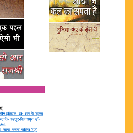
(8)
ाचीन इतिहासः डॉ॰ आर के शुक्ला
स्कृति- कहलूर-बिलासपुरः डॉ॰
क्ला
- साया- रंजना भाटिया 'रंजू'