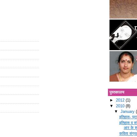
पुस्तकालय
►
2012
(1)
▼
2010
(8)
▼
January
इतिहास- प्र
इतिहास व सं
आर के शु
कविता संग्रह