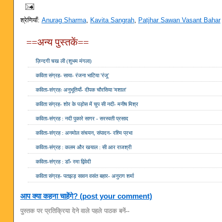
श्रेणियाँ:
Anurag Sharma
,
Kavita Sangrah
,
Patjhar Sawan Vasant Bahar
==अन्य पुस्तकें==
ज़िन्दगी चख ली (शुभम मंगला)
कविता संग्रह- साया- रंजना भाटिया 'रंजू'
कविता-संग्रहः अनुभूतियाँ- दीपक चौरसिया 'मशाल'
कविता संग्रह- शोर के पड़ोस में चुप सी नदी- मनीष मिश्र
कविता-संग्रह : नदी पुकारे सागर - सरस्वती प्रसाद
कविता-संग्रह : अनमोल संचयन, संपादन- रश्मि प्रभा
कविता-संग्रह : कलम और खयाल : सी आर राजश्री
कविता-संग्रह : डॉ॰ रमा द्विवेदी
कविता संग्रह- पतझड़ सावन वसंत बहार- अनुराग शर्मा
आप क्या कहना चाहेंगे? (post your comment)
पुस्तक पर प्रतिक्रिया देने वाले पहले पाठक बनें--