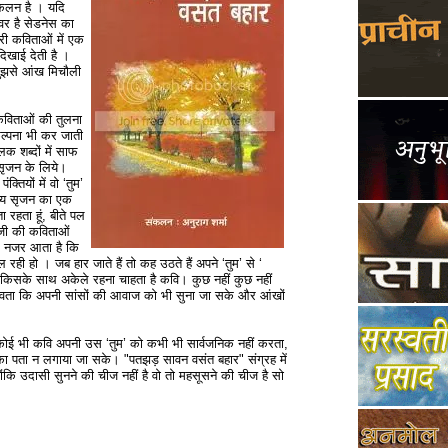
संकलन है । यदि
‍वर है सेडनेस का
री कविताओं में एक
िखाई देती है ।
मुझसे आंख मिचौली
 कविताओं की तुलना
्‍पना भी कर जाती
 शब्‍दों में साफ
े सृजन के लिये।
तियों में वो ‘तुम’
्‍य सृजन का एक
ा रहता हूं, बीते पल
ाग जी की कविताओं
साफ नजर आता है कि
चल रही हो । जब हार जाते हैं तो कह उठते हैं अपने ‘तुम’ से ‘
ा। किसके साथ अकेले रहना चाहता है कवि। कुछ नहीं कुछ नहीं
वता कि अपनी सांसों की आवाज को भी सुना जा सके और आंखों
ि कोई भी कवि अपनी उस ‘तुम’ को कभी भी सार्वजनिक नहीं करता,
सका पता न लगाया जा सके। "पतझड़ सावन वसंत बहार" संग्रह में
ोंकि उदासी सुनने की चीज नहीं है वो तो महसूसने की चीज है सो