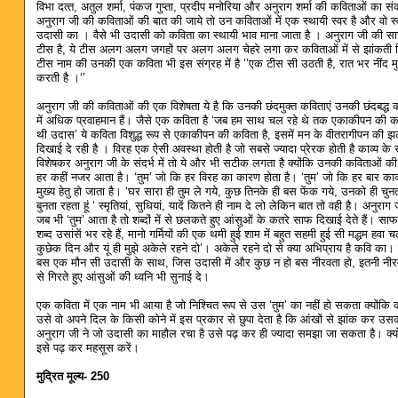
विभा दत्‍त, अतुल शर्मा, पंकज गुप्‍ता, प्रदीप मनोरिया और अनुराग शर्मा की कविताओं का 
अनुराग जी की कविताओं की बात की जाये तो उन कविताओं में एक स्‍थायी स्‍वर है और वो स्
उदासी का । वैसे भी उदासी को कविता का स्‍थायी भाव माना जाता है । अनुराग जी की सा
टीस है, ये टीस अलग अलग जगहों पर अलग अलग चेहरे लगा कर कविताओं में से झांकती द
टीस नाम की उनकी एक कविता भी इस संग्रह में है ’’एक टीस सी उठती है, रात भर नींद 
करती है ।‘’
अनुराग जी की कविताओं की एक विशेषता ये है कि उनकी छंदमुक्‍त कविताएं उनकी छंदबद्ध
में अधिक प्रवाहमान हैं। जैसे एक कविता है ‘जब हम साथ चल रहे थे तक एकाकीपन की कल
थी उदास’ ये कविता विशुद्ध रूप से एकाकीपन की कविता है, इसमें मन के वीतरागीपन की झलक
दिखाई दे रही है । विरह एक ऐसी अवस्‍था होती है जो सबसे ज्‍यादा प्रेरक होती है काव्‍य क
विशेषकर अनुराग जी के संदर्भ में तो ये और भी सटीक लगता है क्‍योंकि उनकी कविताओं की पंक्
हर कहीं नजर आता है। ‘तुम’ जो कि हर विरह का कारण होता है। ‘तुम’ जो कि हर बार काव
मुख्‍य हेतु हो जाता है। ‘घर सारा ही तुम ले गये, कुछ तिनके ही बस फेंक गये, उनको ही चुनत
बुनता रहता हूं ‘ स्‍मृतियां, सुधियां, यादें कितने ही नाम दे लो लेकिन बात तो वही है। अनुर
जब भी ‘तुम’ आता है तो शब्‍दों में से छलकते हुए आंसुओं के कतरे साफ दिखाई देते हैं। 
शब्‍द उसांसें भर रहे हैं, मानो गर्मियों की एक थमी हुई शाम में बहुत सहमी हुई सी मद्धम हवा 
कुछेक दिन और यूं ही मुझे अकेले रहने दो’। अकेले रहने दो से क्‍या अभिप्राय है कवि क
बस एक मौन सी उदासी के साथ, जिस उदासी में और कुछ न हो बस नीरवता हो, इतनी नीर
से गिरते हुए आंसुओं की ध्‍वनि भी सुनाई दे।
एक कविता में एक नाम भी आया है जो निश्चित रूप से उस ‘तुम’ का नहीं हो सकता क्‍योंक
उसे वो अपने दिल के किसी कोने में इस प्रकार से छुपा देता है कि आंखों से झांक कर उ
अनुराग जी ने जो उदासी का माहौल रचा है उसे पढ़ कर ही ज्‍यादा समझा जा सकता है। क्‍य
इसे पढ़ कर महसूस करें।
मुद्रित मूल्य- 250