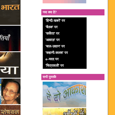
नया क्या है?
'हिन्दी-खबरें' पर
'बैठक' पर
'कविता' पर
'आवाज़' पर
'बाल-उद्यान' पर
'कहानी-कलश' पर
e-मदद पर
'चित्रावली' पर
सभी पुस्तकें