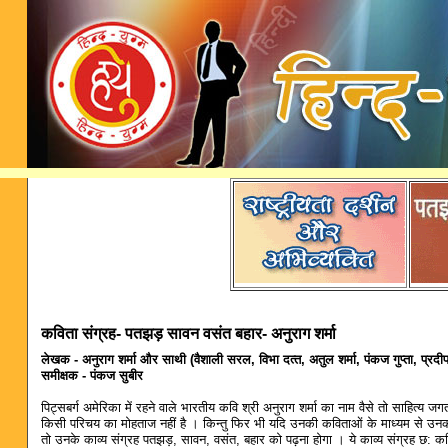
कविता संग्रह- पतझड़ सावन वसंत बहार- अनुराग शर्मा
लेखक - अनुराग शर्मा और साथी (वैशाली सरल, विभा दत्‍त, अतुल शर्मा, पंकज गुप्‍ता, प्रदी
समीक्षक - पंकज सुबीर
पिट्सबर्ग अमेरिका में रहने वाले भारतीय कवि श्री अनुराग शर्मा का नाम वैसे तो साहित्‍य 
किसी परिचय का मोहताज नहीं है । किन्‍तु फिर भी यदि उनकी कविताओं के माध्‍यम से उ
तो उनके काव्‍य संग्रह पतझड़, सावन, वसंत, बहार को पढ़ना होगा । ये काव्‍य संग्रह छ: क